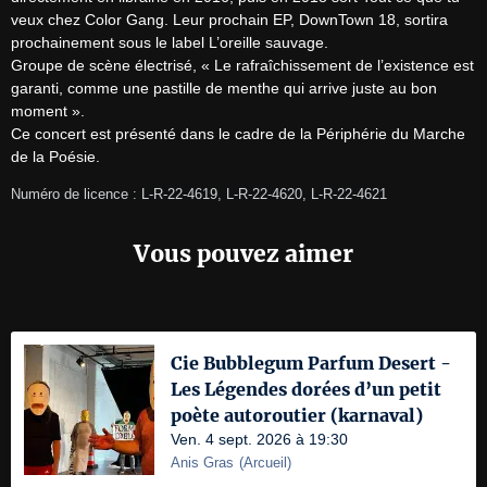
veux chez Color Gang. Leur prochain EP, DownTown 18, sortira 
prochainement sous le label L’oreille sauvage.

Groupe de scène électrisé, « Le rafraîchissement de l’existence est 
garanti, comme une pastille de menthe qui arrive juste au bon 
moment ».

Ce concert est présenté dans le cadre de la Périphérie du Marche 
de la Poésie.
Numéro de licence : L-R-22-4619, L-R-22-4620, L-R-22-4621
Vous pouvez aimer
Cie Bubblegum Parfum Desert -
Les Légendes dorées d’un petit
poète autoroutier (karnaval)
Ven. 4 sept. 2026 à 19:30
Anis Gras
(
Arcueil
)