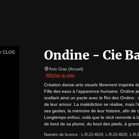
Ondine - Cie Ba
/ CLOS
Anis Gras
(
Arcueil
)
Afficher le plan
Création danse-arts visuels librement inspirée d
Fille des eaux à l’apparence humaine, Ondine jett
scellant ainsi un pacte avec le Roi des Ondins : si
de leur amour. La malédiction se réalise, mais l’
ses gestes, la mémoire de leur histoire, afin de co
Longtemps enfoui, voilà que le récit remonte à la 
de bout de sa plume, du bout des pieds, à grand
Numéro de licence : L-R-22-4619, L-R-22-4620, L-R-