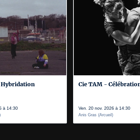
- Hybridation
Cie TAM - Célébratio
6 à 14:30
Ven. 20 nov. 2026 à 14:30
)
Anis Gras
(
Arcueil
)