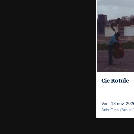
Cie Rotule 
Ven. 13 nov. 202
Anis Gras
(
Arcueil