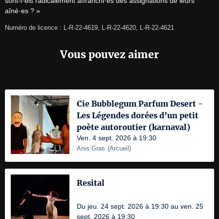
sont-i·els radicalement affranchi·es des assignations de leurs 
aîné·es ? »
Numéro de licence : L-R-22-4619, L-R-22-4620, L-R-22-4621
Vous pouvez aimer
Cie Bubblegum Parfum Desert -
Les Légendes dorées d’un petit
poète autoroutier (karnaval)
Ven. 4 sept. 2026 à 19:30
Anis Gras
(
Arcueil
)
Resital
Du jeu. 24 sept. 2026 à 19:30 au ven. 25
sept. 2026 à 19:30