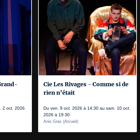
Grand-
Cie Les Rivages - Comme si de
rien n’était
. 2 oct. 2026
Du ven. 9 oct. 2026 à 14:30 au sam. 10 oct.
2026 à 19:30
Anis Gras
(
Arcueil
)