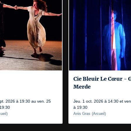
Cie Bleuir Le Cœur - 
Merde
pt. 2026 à 19:30 au ven. 25
Jeu. 1 oct. 2026 à 14:30 et ven
 19:30
à 19:30
ueil
)
Anis Gras
(
Arcueil
)