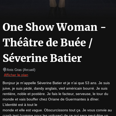
One Show Woman -
Théâtre de Buée /
Séverine Batier
Anis Gras
(
Arcueil
)
Afficher le plan
Bonjour je m’appelle Séverine Batier et je n’ai que 53 ans. Je suis 
juive, je suis pédé, dandy anglais, vieil américain bourré. Je suis 
rentière, noble et postière. Je fais le facteur, serveuse, le tour du 
monde et vais bouffer chez Oriane de Guermantes à dîner. 
L’identité est à tout le

monde et elle est vague. Obscurcissons tout ça. Je vous convie au 
crash test (comme pour les voitures) de ce qui sera peut-être un 